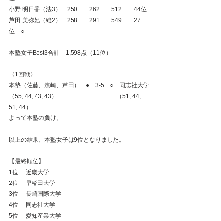
小野 明日香（法3）　250　　262　　512　　44位
芦田 美弥妃（総2）　258　　291　　549　　27
位　○
本塾女子Best3合計　1,598点（11位）
〈1回戦〉
本塾（佐藤、濱崎、芦田）　●　3-5　○　同志社大学
（55, 44, 43, 43）　　　　　　　　　　（51, 44, 
51, 44）
よって本塾の負け。
以上の結果、本塾女子は9位となりました。
【最終順位】
1位　 近畿大学
2位　 早稲田大学
3位　 長崎国際大学
4位　 同志社大学
5位　 愛知産業大学