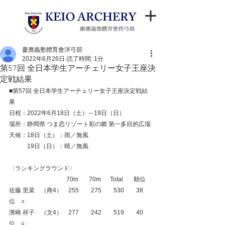
慶應義塾體育會洋弓部
2022年6月26日
読了時間: 1分
第57回 全日本学生アーチェリー女子王座決
定戦結果
■第57回 全日本学生アーチェリー女子王座決定戦結
果 
日程：2022年6月18日（土）～19日（日）
場所：静岡県 つま恋リゾート彩の郷 第一多目的広場
天候：18日（土）：雨／無風
　　　19日（日）：晴／無風
〈ランキングラウンド〉
　　　　　　　　  　70m 　  70m  　Total   　順位
佐藤 里菜　（商4）　255　　275　　530　　38
位　○
濱崎 祥子　（文4）　277　　242　　519　　40
位　○