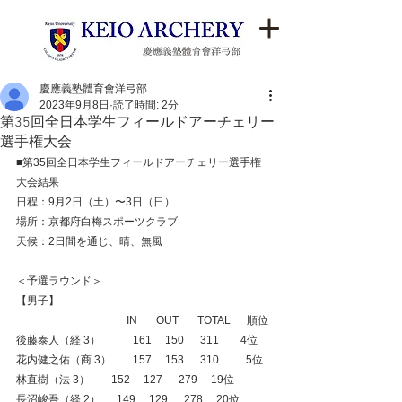
慶應義塾體育會洋弓部
2023年9月8日
読了時間: 2分
第35回全日本学生フィールドアーチェリー
選手権大会
■第35回全日本学生フィールドアーチェリー選手権
大会結果
日程：9月2日（土）〜3日（日）
場所：京都府白梅スポーツクラブ
天候：2日間を通じ、晴、無風
＜予選ラウンド＞
【男子】
　　　　　　　　　     IN　   OUT　   TOTAL　  順位
後藤泰人（経 3）　　　161     150      311　    4位
花内健之佑（商 3）　　157     153      310　　  5位
林直樹（法 3）        152     127      279     19位
長沼峻吾（経 2）      149     129      278     20位