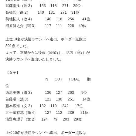
武藤圭汰（理 3）      153     118      271     29位
髙橋熙（商 2）        140     131      271     31位
菊地拓人（政 4）　　　140     116      256　　 41位
河原健之介（環 3）　　117     111      228     49位
上位10名が決勝ラウンドへ進出。ボーダー点数は
301点でした。
よって、本塾からは後藤（経済3）、花内（商3）が
決勝ラウンドへ進出いたしました。
【女子】
　　　　　　　　　　   IN　   OUT　   TOTAL　　順
位
西尾美来（環 3）　　　136     127      263　    9位
首藤環（法 3）　　　　121     130      251　　 14位
藤本広海（文 3）      132     110      242　   17位
五十嵐有花（商 4）　　127     112      239　   21位
濱野恵理子（文 2）    124      79      203     29位
上位10名が決勝ラウンドへ進出。ボーダー点数は