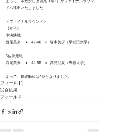
よって、本塾からは西尾（環3）がファイナルラウン
ドへ進出いたしました。
＜ファイナルラウンド＞
【女子】
準決勝戦
西尾美来     ●　42-48　○   塚本美冴（早稲田大学）
3位決定戦
西尾美来     ●    44-55　○   髙見朋夏（専修大学）
よって、最終順位は4位となりました。
フィールド
試合結果
フィールド