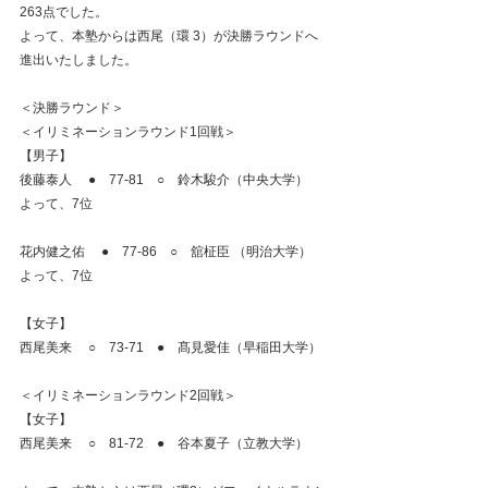
263点でした。
よって、本塾からは西尾（環 3）が決勝ラウンドへ
進出いたしました。
＜決勝ラウンド＞
＜イリミネーションラウンド1回戦＞
【男子】
後藤泰人　 ●　77-81　○　鈴木駿介（中央大学）
よって、7位
花内健之佑　 ●　77-86　○　舘柾臣 （明治大学）
よって、7位
【女子】
西尾美来　 ○　73-71　●　髙見愛佳（早稲田大学）
＜イリミネーションラウンド2回戦＞
【女子】
西尾美来　 ○　81-72　●　谷本夏子（立教大学）