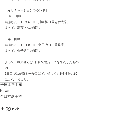
【イリミネーションラウンド】
 〈第一回戦〉
武藤さん　○　6-0　●　川嶋 深（同志社大学）　
よって、武藤さんの勝利。
〈第二回戦〉
武藤さん　●　4-6　○　金子 令（三重県庁）
よって、金子選手の勝利。
よって、武藤さんは1日目で暫定一位を果たしたもの
の、
2日目では健闘も一歩及ばず、惜しくも最終順位は9
位となりました。
全日本選手権
News
全日本選手権