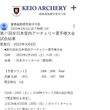
慶應義塾體育會洋弓部
2022年3月1日
読了時間: 1分
第31回全日本室内アーチェリー選手権大会
試合結果
更新日：
2022年3月4日
■第31回全日本室内アーチェリー選手権大会
日時　：2022年2月19日（土）〜20（日）
会場　：日本ガイシホール（愛知県）
【予選ラウンド】　　　　 18M    18M    Total
武藤 弘樹　（R2）　　　　291     297     588
暫定順位：1位
1日目（19日（土））の18Mラウンド2回の合計得点
で暫定順位を決定し、
上位16名が2日目（20日（日））のイリミネーショ
ンラウンドに進出いたしました。