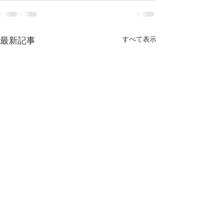
すべて表示
最新記事
第66回全日本ターゲット
第57回全日本社