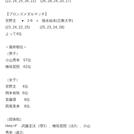
(22, 24, 25, 26, 21)     (26, 28, 24, 20, 27)
【ブロンズメダルマッチ】
宮野文  　●　2‐6　○　徳永祐未(立教大学)
(23, 24, 22, 25)           (25, 23, 24, 28)
よって4位
＜最終順位＞
（男子）
小山秀幸　57位
檜垣晃熙　62位
（女子）
宮野文　   4位
岡本有咲   6位
首藤環　　 8位
西尾美来　 8位
［団体戦］
Hmc+F 　武藤圭汰（理3）、檜垣晃熙（法3）、小山
秀幸（政3）