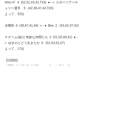
Hmc+F   4  (52,51,43,42,T16)  ● - ○  スポーツアーチ
ェリー選手　5   (42,38,47,44,T20)
よって、32位
水曜班  6  (38,47,41,46)  ○ - ●  Bee  2   (43,42,37,42)
ナチーム(仮)と奇妙な仲間たち  2  (51,50,40,41)  ● - 
○  ゆきのとどう生きたか  6   (52,43,52,47)
よって、17位
【2回戦】
水曜班   2  (49,46,44,38)  ● - ○  チーム魂心　6  
(47,48,54,54)
よって、9位
＜最終順位＞
水曜班　  　　　　　　　　　　  9位
ナチーム(仮)と奇妙な仲間たち　 17位
Hmc+F    　　                  32位  
試合結果