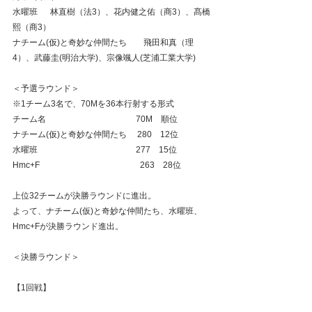
水曜班　  林直樹（法3）、花内健之佑（商3）、髙橋
熙（商3）
ナチーム(仮)と奇妙な仲間たち　　飛田和真（理
4）、武藤圭(明治大学)、宗像颯人(芝浦工業大学)
＜予選ラウンド＞    
※1チーム3名で、70Mを36本行射する形式
チーム名　　  　　　　　　　　 70M    順位
ナチーム(仮)と奇妙な仲間たち　 280    12位
水曜班　  　　　　　　　　　　 277    15位
Hmc+F 　　　　　　　　　　　   263    28位  
上位32チームが決勝ラウンドに進出。
よって、ナチーム(仮)と奇妙な仲間たち、水曜班、
Hmc+Fが決勝ラウンド進出。
＜決勝ラウンド＞
【1回戦】