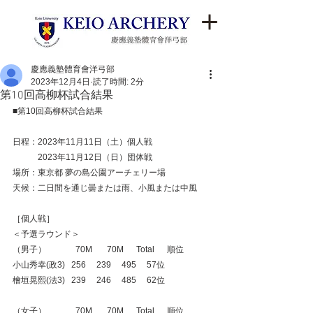
慶應義塾體育會洋弓部
2023年12月4日
読了時間: 2分
第10回高柳杯試合結果
■第10回高柳杯試合結果
日程：2023年11月11日（土）個人戦
　　　2023年11月12日（日）団体戦
場所：東京都 夢の島公園アーチェリー場
天候：二日間を通じ曇または雨、小風または中風
［個人戦］
＜予選ラウンド＞
（男子）　　  　70M　   70M  　Total　  順位
小山秀幸(政3)   256     239     495     57位
檜垣晃熙(法3)   239     246     485     62位
（女子）　　　  70M　   70M　  Total　  順位