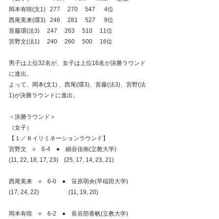
岡本有咲(文1)   277     270     547      4位
西尾美来(環3)   246     281     527      9位
首藤環(法3)     247     263     510     11位
宮野文(法1)     240     260     500     16位
男子は上位32名が、女子は上位16名が決勝ラウンド
に進出。
よって、岡本(文1) 、西尾(環3)、首藤(法3)、宮野(法
1)が決勝ラウンドに進出。
＜決勝ラウンド＞
（女子）
【１／８イリミネーションラウンド】
宮野文    ○　6-4　●　細谷佳南(立教大学)
(11, 22, 18, 17, 23)    (25, 17, 14, 23, 21)
西尾美来　○　6-0　●　笹原萌央(早稲田大学)
(17, 24, 22)                    (11, 19, 20)
岡本有咲　○　6-2　●　長谷部香帆(立教大学)