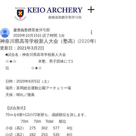
慶應義塾體育會洋弓部
2020年10月15日
読了時間: 1分
神奈川県高等学校新人大会（塾高）(2020年)
更新日：
2021年3月2日
■試合名：神奈川県高等学校新人大会
☆★☆　　　　　　本塾、男子団体にて1
位　　　　　　☆★☆
日時：2020年9月5日（土）
場所：富岡総合運動公園アーチェリー場
天候：晴れ／微風
【試合形式】
70ｍを6射×12の72射射ち、成績順位を決します。
　　         70m　  70m　 Total　  順位
小谷（高2）　275　  302　  577　    4位
山辺（高2）　282　  253　  535　    6位