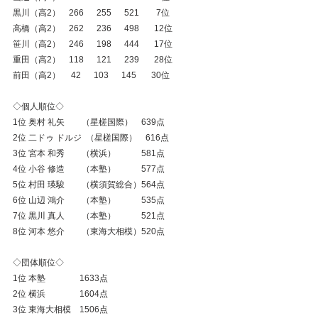
黒川（高2）　266　  255　  521　    7位
高橋（高2）　262　  236　  498　   12位
笹川（高2）　246　  198　  444　   17位
重田（高2）　118　  121　  239　   28位
前田（高2）　 42　  103　  145　   30位
◇個人順位◇
1位 奥村 礼矢　    （星槎国際）　639点
2位 二ドゥ ドルジ  （星槎国際）　616点
3位 宮本 和秀　    （横浜）　　　581点
4位 小谷 修造　    （本塾）　　　577点
5位 村田 瑛駿　    （横須賀総合）564点
6位 山辺 鴻介　    （本塾）　　　535点
7位 黒川 真人　    （本塾）　　　521点
8位 河本 悠介　    （東海大相模）520点
◇団体順位◇
1位 本塾　　　　1633点
2位 横浜　　　　1604点
3位 東海大相模　1506点