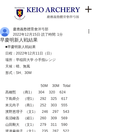
慶應義塾體育會洋弓部
2022年12月15日
読了時間: 1分
早慶明新人戦結果
■早慶明新人戦結果
日程：2022年12月11日（日）
場所：早稲田大学 小手指レンジ
天候：晴、無風
形式：SH、30M
　　　　　　　　　    50M　 30M　Total
髙橋煕      （商1）　 304　 320　 624
下島舜介    （理1）　 292　 325　 617
米元尚子    （商1）　 252　 303　 555
濱野恵理子  （文1）　 246　 297　 543
長沼峻吾    （経1）　 260　 309　 569
山田剛大    （文1）　 279　 311　 590
渡邉麻侑子  （文1）　 235　 287　 522