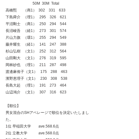
　                         50M  30M  Total
高橋煕       （商1）  302　331　633
下島舜介   （理1）   295　326　621
平沼剛士   （商1）   250　294　544
長沼峻吾   （経1）   273　301　574
片山力旗   （環1）   255　294　549
藤井耀生   （経1）   141　247　388
杉山弘樹   （文1）   252　312　564
山田剛大   （文1）   276　319　595
岡林紗也   （理1）   211　287　498
渡邊麻侑子（文1）   175　288　463
濱野恵理子（文1）   230　308　538
長島大起   （理1）   191　273　464
山辺鴻介   （文1）   307　316　623
【順位】
男女混合のSHアベレージで順位を決定いたしまし
た。
1位 早稲田大学　　ave.568.6点
2位 立教大学　　　ave.568.0点