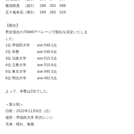
菊池裕貴　（総3）　286　302　588
五十嵐有花（商3）　269　260　529
【順位】
男女混合の70MWアベレージで順位を決定いたしま
した。
1位 早稲田大学　　ave.548.1点
2位 本塾　　　　　ave.546.0点
3位 法政大学　　　ave.515.5点
4位 立教大学　　　ave.510.6点
5位 東京大学　　　ave.495.3点
6位 明治大学　　　ave.492.5点
よって、本塾は2位でした。
＜新人戦＞
日程：2022年11月6日（日）
場所：早稲田大学 所沢レンジ
天候：晴れ、無風