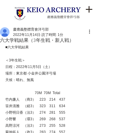
慶應義塾體育會洋弓部
2022年11月14日
読了時間: 1分
六大学戦結果（3年生戦・新人戦）
■六大学戦結果
＜3年生戦＞
日程：2022年11月5日（土）
場所：東京都 小金井公園洋弓場
天候：晴れ、無風
　　　　　             70M  70M  Total
竹内廉人　（商3）　223　214　437
笹井清雅　（経3）　323　311　634
小野明日香（法3）　274　281　555
小野響　　（環3）　269　268　537
高野涼河　（法3）　273　255　528
菊地拓人　（政3）　283　274　557