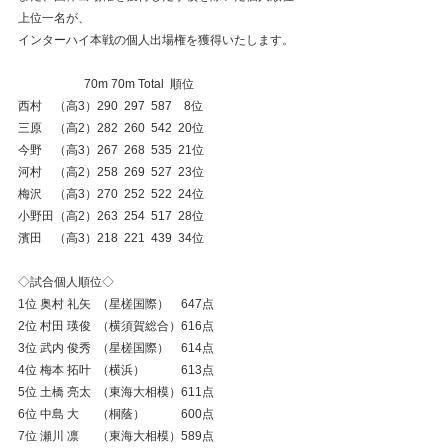
上位一名が、
インターハイ本戦の個人出場権を獲得いたします。
　       　       70m 70m Total  順位
西村　（高3）290  297  587    8位
三原　（高2）282  260  542  20位
今野　（高3）267  268  535  21位
河村　（高2）258  269  527  23位　
梅沢　（高3）270  252  522  24位
小野田（高2）263  254  517  28位
濱田　（高3）218  221  439  34位
◇試合個人順位◇
1位 奥村 礼矢  （星槎国際）　647点
2位 村田 瑛俊  （横須賀総合）616点
3位 武内 俊秀  （星槎国際）　614点
4位 梅本 拓叶  （横浜）　　　613点
5位 土橋 亮太  （東海大相模）611点
6位 中島 大　  （桐蔭）　　　600点
7位 瀬川 凛　  （東海大相模）589点