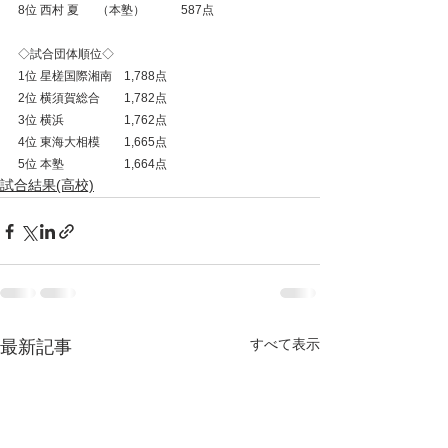
8位 西村 夏　  （本塾）　　　587点
◇試合団体順位◇
1位 星槎国際湘南　1,788点
2位 横須賀総合　　1,782点
3位 横浜　　　　　1,762点
4位 東海大相模　　1,665点　
5位 本塾　　　　　1,664点
試合結果(高校)
すべて表示
最新記事