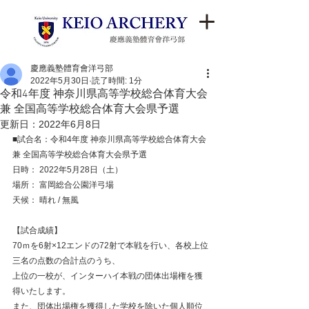
慶應義塾體育會洋弓部
2022年5月30日
読了時間: 1分
令和4年度 神奈川県高等学校総合体育大会
兼 全国高等学校総合体育大会県予選
更新日：
2022年6月8日
■試合名：令和4年度 神奈川県高等学校総合体育大会 
兼 全国高等学校総合体育大会県予選
日時： 2022年5月28日（土）
場所： 富岡総合公園洋弓場
天候： 晴れ / 無風
【試合成績】
70ｍを6射×12エンドの72射で本戦を行い、各校上位
三名の点数の合計点のうち、
上位の一校が、インターハイ本戦の団体出場権を獲
得いたします。
また、団体出場権を獲得した学校を除いた個人順位