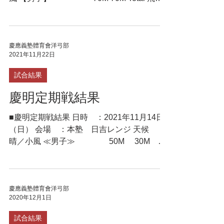
和真 （理3） 321 281 602 髙橋 煕 （商
1） 312 282 594 笹井 清雅 ...
慶應義塾體育會洋弓部
2021年11月22日
試合結果
慶明定期戦結果
■慶明定期戦結果 日時 ：2021年11月14日
（日） 会場 ：本塾 日吉レンジ 天候 ：
晴／小風 ≪男子≫ 50M 30M
Total 飛田 和真 （理2）318 352
670 ○ 笹井 清雅 （経2）300 323
623 ○ 谷田...
慶應義塾體育會洋弓部
2020年12月1日
試合結果