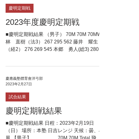
慶明定期戦
2023年度慶明定期戦
■慶明定期戦結果 （男子） 70M 70M 70MW
林 直樹（法3） 267 295 562 藤井 耀生
（経2） 276 269 545 本郷 勇人(総3) 280 ...
慶應義塾體育會洋弓部
2023年2月27日
試合結果
慶明定期戦結果
■慶明定期戦結果 日程：2023年2月19日
（日） 場所：本塾 日吉レンジ 天候：曇、小
風 【男子】 70M 70M Total 飛田