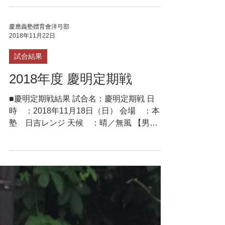
30M Total 門矢 和真（商3） 319
338 657 ○ 清水...
慶應義塾體育會洋弓部
2018年11月22日
試合結果
2018年度 慶明定期戦
■慶明定期戦結果 試合名：慶明定期戦 日
時 ：2018年11月18日（日） 会場 ：本
塾 日吉レンジ 天候 ：晴／無風 【男
子】 50M 30M Total 武藤 弘
樹 （環3） 339 357 696 ○ 佐
野...